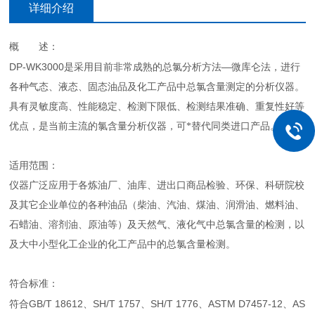
详细介绍
概 述：
DP-WK3000
—
是采用目前非常成熟的总氯分析方法
微库仑法，进行
各种气态、液态、固态油品及化工产品中总氯含量测定的分析仪器。
具有灵敏度高、性能稳定、检测下限低、检测结果准确、重复性好等
优点，是当前主流的氯含量分析仪器，可*替代同类进口产品。
适用范围：
仪器广泛应用于各炼油厂、油库、进出口商品检验、环保、科研院校
及其它企业单位的各种油品（柴油、汽油、煤油、润滑油、燃料油、
石蜡油、溶剂油、原油等）及天然气、液化气中总氯含量的检测，以
及大中小型化工企业的化工产品中的总氯含量检测。
符合标准：
GB/T 18612
SH/T 1757
SH/T 1776
ASTM D7457-12
AS
符
合
、
、
、
、