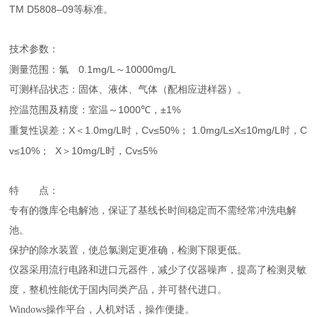
TM D5808–09
等标准。
技术参数：
0.1mg/L
10000mg/L
测量范围：氯
～
可测样品状态：固体、液体、气体（配相应进样器）。
1000℃
±1%
控温范围及精度：室温～
，
X
1.0mg/L
Cv≤50%
1.0mg/L≤X≤10mg/L
C
重复性误差：
＜
时，
；
时，
v≤10%
X
10mg/L
Cv≤5%
；
＞
时，
特 点：
专有的微库仑电解池，保证了基线长时间稳定而不需经常冲洗电解
池。
保护的除水装置，使总氯测定更准确，检测下限更低。
仪器采用流行电路和进口元器件，
减少了仪器噪声，提高了检测灵敏
度，整机性能优于国内同类产品，并可替代进口。
Windows
操作平台，人机对话，操作便捷。