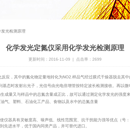
学发光检测原理
化学发光定氮仪采用化学发光检测原理
更新时间：2016-11-09 | 点击率：2699
反应，其中的氮化物定量地转化为NO2.样品气经过膜式干燥器脱去其
跃迁到基态时发射出光子，光信号由光电倍增管按特定波长检测接收。再以
的生成量又与样品中的总氮含量成正比，故可以通过测定化学发光的强度
油气、塑料、石油化工产品、食物以及水中的总氮含量
器具有灵敏度高、噪声低、线性范围宽、抗干扰能力强等优点（号：ZL02
到先进水平，优于国内同类产品，并可替代进口。