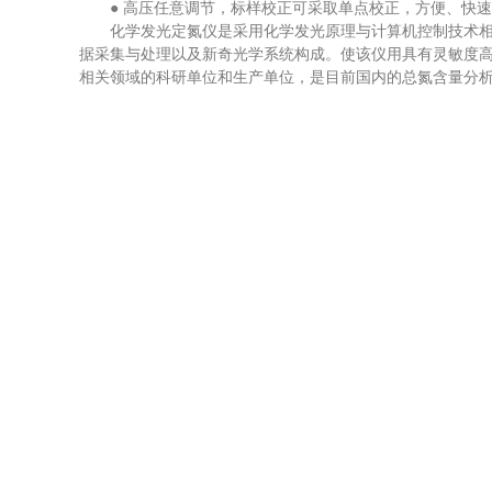
● 高压任意调节，标样校正可采取单点校正，方便、快速
化学发光定氮仪是采用化学发光原理与计算机控制技术相结
据采集与处理以及新奇光学系统构成。使该仪用具有灵敏度
相关领域的科研单位和生产单位，是目前国内的总氮含量分
上一篇：
紫外荧光法硫含量测定仪线性范围宽
下一篇：
手持式光谱分析仪助力食品安全检测