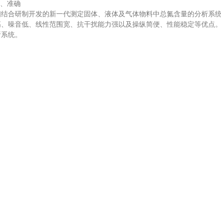
、准确
合研制开发的新一代测定固体、液体及气体物料中总氮含量的分析系统
高、噪音低、线性范围宽、抗干扰能力强以及操纵简便、性能稳定等优点
析系统。