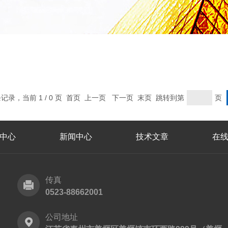
 条记录，当前 1 / 0 页 首页 上一页 下一页 末页 跳转到第
页
中心
新闻中心
技术文章
在
传真
0523-88662001
公司地址