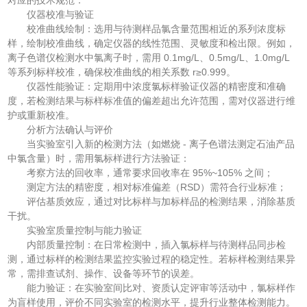
仪器校准与验证
校准曲线绘制：选用与待测样品氯含量范围相近的系列浓度标
样，绘制校准曲线，确定仪器的线性范围、灵敏度和检出限。例如，
离子色谱仪检测水中氯离子时，需用 0.1mg/L、0.5mg/L、1.0mg/L
等系列标样校准，确保校准曲线的相关系数 r≥0.999。
仪器性能验证：定期用中浓度氯标样验证仪器的精密度和准确
度，若检测结果与标样标准值的偏差超出允许范围，需对仪器进行维
护或重新校准。
分析方法确认与评价
当实验室引入新的检测方法（如燃烧 - 离子色谱法测定石油产品
中氯含量）时，需用氯标样进行方法验证：
考察方法的回收率，通常要求回收率在 95%~105% 之间；
测定方法的精密度，相对标准偏差（RSD）需符合行业标准；
评估基质效应，通过对比标样与加标样品的检测结果，消除基质
干扰。
实验室质量控制与能力验证
内部质量控制：在日常检测中，插入氯标样与待测样品同步检
测，通过标样的检测结果监控实验过程的稳定性。若标样检测结果异
常，需排查试剂、操作、设备等环节的误差。
能力验证：在实验室间比对、资质认定评审等活动中，氯标样作
为盲样使用，评价不同实验室的检测水平，提升行业整体检测能力。