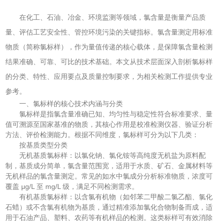
在化工、石油、冶金、环境监测等领域，氯含量是衡量产品质
量、评估工艺安全性、管控环境污染的关键指标。氯含量测定用标准
物质（简称氯标样），作为量值传递的核心载体，是保障氯含量检测
结果准确、可靠、可比的技术基础。本文从技术层面深入剖析氯标样
的分类、特性、应用要点及质量控制要求，为相关检测工作提供专业
参考。
一、氯标样的核心技术内涵与分类
氯标样是指氯含量准确已知、均匀性与稳定性符合标准要求、量
值可溯源至国家基准的物质，其核心作用是校准检测仪器、验证分析
方法、评价检测能力。根据不同维度，氯标样可分为以下几类：
按基质类型分类
无机基质氯标样：以氯化钠、氯化铵等高纯度无机盐为原料配
制，基质成分简单，氯含量范围宽，适用于水质、矿石、金属材料等
无机样品的氯含量测定。常见的如水中氯成分分析标准物质，浓度可
覆盖 μg/L 至 mg/L 级，满足不同检测需求。
有机基质氯标样：以含氯有机物（如邻苯二甲酸二氯乙酯、氯化
石蜡）或不含氯有机物为基质，通过精准添加氯化合物制备而成，适
用于石油产品、塑料、农药等有机样品的检测。这类标样可有效消除