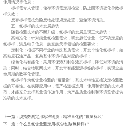
使用情况等信息；
标样需专人管理，储存环境需定期检查，防止因环境变化导致标
样失效；
废弃标样需按危险废物处理规定处置，避免环境污染。
五、氯标样的技术发展趋势
随着检测技术的不断升级，氯标样的发展呈现三大趋势：
高精准化：针对痕量氯检测需求，研发超低含量、低不确定度的
氯标样，满足电子信息、航空航天等领域的检测要求；
定制化：根据不同行业的特殊基质需求，开发个性化氯标样，如
高粘度石油产品、复杂基体环境样品对应的标样；
绿色化与智能化：采用环保溶剂制备液态标样，降低对环境的污
染；同时，结合物联网技术，开发带智能溯源标签的标样，实现全生
命周期的数字化管理。
氯标样作为氯含量检测的 “度量衡”，其技术特性直接决定检测数
据的可靠性。在实际应用中，需严格遵循选用、使用和管理的技术规
范，才能充分发挥其量值传递作用，为产品质量控制和环境监管提供
准确的技术支撑。
上一篇：
溴指数测定用标准物质：精准量化的 “度量标尺”
下一篇：
什么是氯含量测定用标准物质(氯标样)？