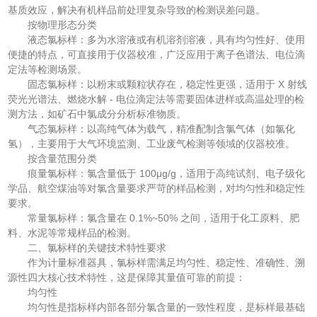
基质效应，解决有机样品前处理复杂导致的检测误差问题。
按物理形态分类
液态氯标样：多为水溶液或有机溶剂溶液，具有均匀性好、使用
便捷的特点，可直接用于仪器校准，广泛应用于离子色谱法、电位滴
定法等检测场景。
固态氯标样：以粉末或颗粒状存在，稳定性更强，适用于 X 射线
荧光光谱法、燃烧水解 - 电位滴定法等需要固体进样或高温处理的检
测方法，如矿石中氯成分分析标准物质。
气态氯标样：以高纯气体为载气，精准配制含氯气体（如氯化
氢），主要用于大气环境监测、工业废气检测等领域的仪器校准。
按含量范围分类
痕量氯标样：氯含量低于 100μg/g，适用于高纯试剂、电子级化
学品、航空煤油等对氯含量要求严苛的样品检测，对均匀性和稳定性
要求。
常量氯标样：氯含量在 0.1%~50% 之间，适用于化工原料、肥
料、水泥等常规样品的检测。
二、氯标样的关键技术特性要求
作为计量标准器具，氯标样需满足均匀性、稳定性、准确性、溯
源性四大核心技术特性，这是保障其量值可靠的前提：
均匀性
均匀性是指标样内部各部分氯含量的一致性程度，是标样最基础