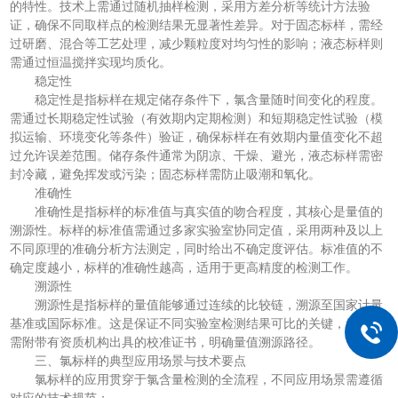
的特性。技术上需通过随机抽样检测，采用方差分析等统计方法验
证，确保不同取样点的检测结果无显著性差异。对于固态标样，需经
过研磨、混合等工艺处理，减少颗粒度对均匀性的影响；液态标样则
需通过恒温搅拌实现均质化。
稳定性
稳定性是指标样在规定储存条件下，氯含量随时间变化的程度。
需通过长期稳定性试验（有效期内定期检测）和短期稳定性试验（模
拟运输、环境变化等条件）验证，确保标样在有效期内量值变化不超
过允许误差范围。储存条件通常为阴凉、干燥、避光，液态标样需密
封冷藏，避免挥发或污染；固态标样需防止吸潮和氧化。
准确性
准确性是指标样的标准值与真实值的吻合程度，其核心是量值的
溯源性。标样的标准值需通过多家实验室协同定值，采用两种及以上
不同原理的准确分析方法测定，同时给出不确定度评估。标准值的不
确定度越小，标样的准确性越高，适用于更高精度的检测工作。
溯源性
溯源性是指标样的量值能够通过连续的比较链，溯源至国家计量
基准或国际标准。这是保证不同实验室检测结果可比的关键，氯标样
需附带有资质机构出具的校准证书，明确量值溯源路径。
三、氯标样的典型应用场景与技术要点
氯标样的应用贯穿于氯含量检测的全流程，不同应用场景需遵循
对应的技术规范：