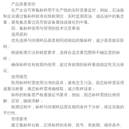
产品质量管控
生产企业可将氯标样用于生产线的实时质量监控，例如，石油炼
制企业通过氯标样校准在线检测仪，实时监测原油、成品油中的氯含
量，避免氯含量过高导致设备腐蚀或催化剂中毒。
四、氯标样使用与管理的技术注意事项
选用原则
优先选择与待测样品基质相同或相似的氯标样，减少基质效应影
响；
根据检测方法和精度要求，选择合适含量范围和不确定度的标
样；
确保标样在有效期内使用，超过有效期的标样量值稳定性无法保
证。
使用规范
取用标样时需使用洁净的器具，避免交叉污染。固态标样需采用
减量法称量，液态标样需准确移取，减少取样误差；
标样的制备需严格遵循证书要求，例如，固态标样需按比例溶
解、定容，确保溶解；
检测过程中，标样与待测样品需在相同条件下分析，保证实验的
平行性。
管理要求
建立氯标样台账，记录标样的名称、批号、有效期、储存条件、