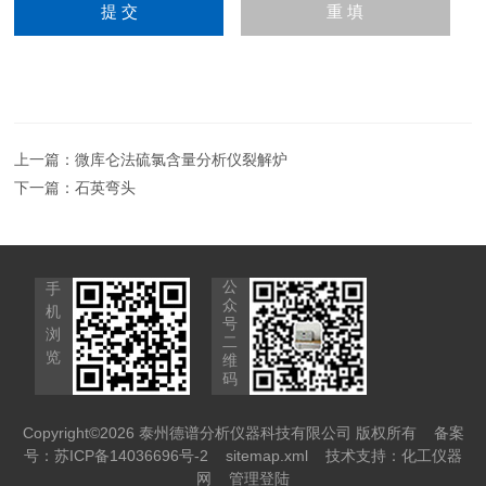
上一篇：
微库仑法硫氯含量分析仪裂解炉
下一篇：
石英弯头
公
手
众
机
号
浏
二
览
维
码
Copyright©2026 泰州德谱分析仪器科技有限公司 版权所有
备案
号：苏ICP备14036696号-2
sitemap.xml
技术支持：
化工仪器
网
管理登陆