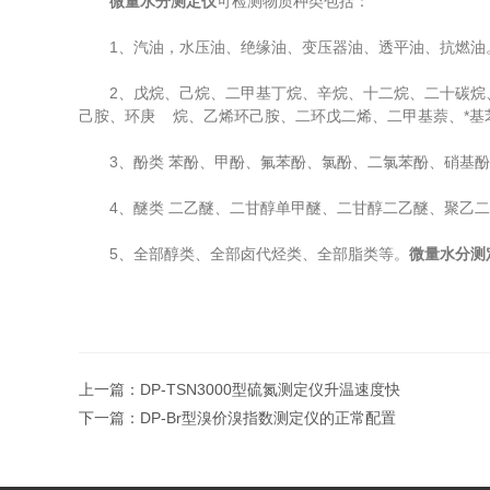
微量水分测定仪
可检测物质种类包括：
1、汽油，水压油、绝缘油、变压器油、透平油、抗燃油
2、戊烷、己烷、二甲基丁烷、辛烷、十二烷、二十碳烷、
己胺、环庚 烷、乙烯环己胺、二环戊二烯、二甲基萘、*基
3、酚类 苯酚、甲酚、氟苯酚、氯酚、二氯苯酚、硝基酚
4、醚类 二乙醚、二甘醇单甲醚、二甘醇二乙醚、聚乙二
5、全部醇类、全部卤代烃类、全部脂类等。
微量水分测
上一篇：
DP-TSN3000型硫氮测定仪升温速度快
下一篇：
DP-Br型溴价溴指数测定仪的正常配置