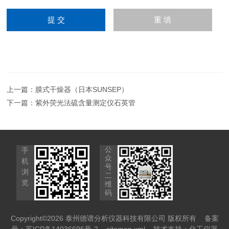
上一篇：
膜式干燥器（日本SUNSEP）
下一篇：
紫外荧光法硫含量测定仪石英管
公
手
众
机
号
浏
二
览
维
码
Copyright©2026 泰州德谱分析仪器科技有限公司 版权所有
备案
号：苏ICP备14036696号-2
sitemap.xml
技术支持：
化工仪器