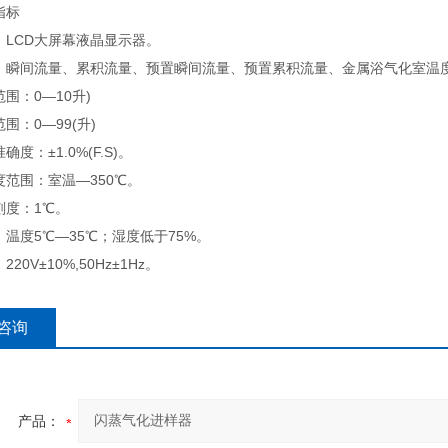
指标
：LCD大屏幕液晶显示器。
：瞬间流量、累积流量、预置瞬间流量、预置累积流量、金属浴气化室温
围：0—10升)
围：0—99(升)
度：±1.0%(F.S)。
度范围：室温—350℃。
刻度：1℃。
温度5℃—35℃；湿度低于75%。
20V±10%,50Hz±1Hz。
咨询
产品：