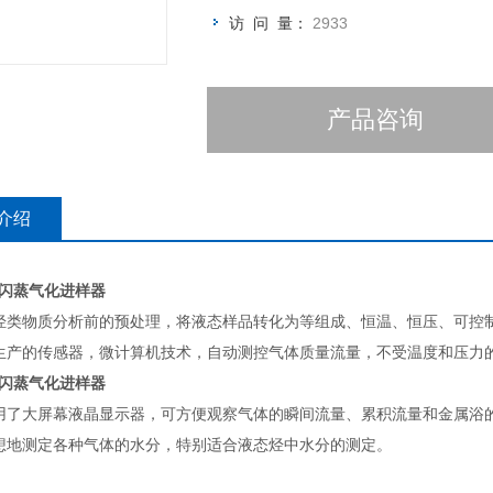
访 问 量：
2933
产品咨询
介绍
3型闪蒸气化进样器
烃类物质分析前的预处理，将液态样品转化为等组成、恒温、恒压、可控
生产的传感器，微计算机技术，自动测控气体质量流量，不受温度和压力
3型闪蒸气化进样器
用了大屏幕液晶显示器，可方便观察气体的瞬间流量、累积流量和金属浴
想地测定各种气体的水分，特别适合液态烃中水分的测定。