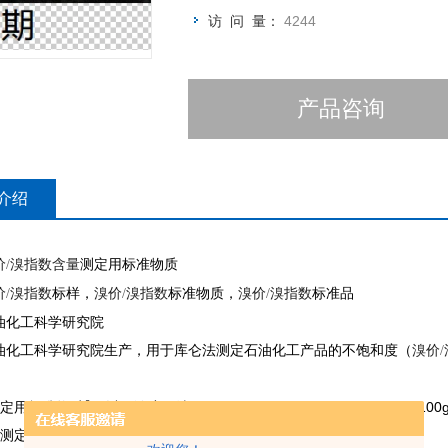
访 问 量：
4244
产品咨询
介绍
价
溴指数含量
测定用标准物质
/
价
溴指数
标样，
溴价
溴指数
标准物质，
溴价
溴指数
标准品
/
/
/
油化工科学研究院
油化工科学研究院生产，用于库仑法测定石油化工产品的不饱和度（
溴价
/
标准物质】 以下浓度可选：1.14、5.02、11.4、49，98.3 gBr/100
定用标准物质】以下浓度可选：10、57、114、500 mgBr/100g