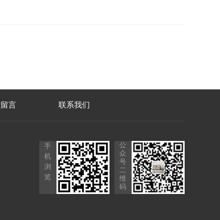
线留言
联系我们
公
手
众
机
号
浏
二
览
维
码