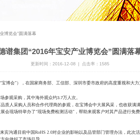
产业博览会”圆满落幕
德谱集团“2016年宝安产业博览会”圆满落
更新时间：2016-12-08 | 点击率：1585
“宝博会”），在国家商务部、工信部、深圳市委市政府的高度重视和大
进场参观采购，其中海外观众约
万人次。
3.7
厂品质人采购人员和合作代理商的参观，在宝博会中大展风采，也收获满
展会现场特举办了“现场免费检测活动”，帮助来观客户对其产品进行免
与来宾沟通目前中国
RoHS 2.0对企业的影响以及品管部门管理办法，
此次活
产方向做好了市场引导。