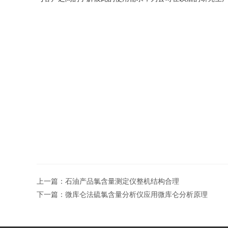
上一篇：
石油产品氯含量测定仪整机结构合理
下一篇：
微库仑法硫氯含量分析仪应用微库仑分析原理