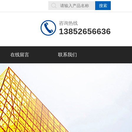
咨询热线
13852656636
在线留言
联系我们