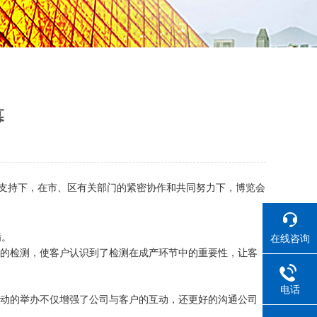
幕
力支持下，在市、区有关部门的紧密协作和共同努力下，博览会
满。
在线咨询
费的检测，使客户认识到了检测在成产环节中的重要性，让客
电话
动的举办不仅增强了公司与客户的互动，还更好的沟通公司