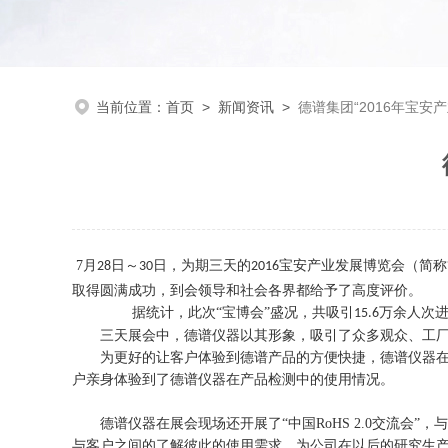
当前位置：
首页
>
新闻资讯
>
德谱集团“2016年宝安
7月
日～
日，为期三天的
宝安产业发展博览会（简称
28
30
2016
取得圆满成功，到会领导和社会各界都给予了高度评价。
据统计，此次“宝博会”盛况，共吸引
万余人次
15.6
三天展会中，德谱仪器以其形象，吸引了众多观众、工
为更好的让客户体验到德谱产品的方便快捷，德谱仪器在
户亲身体验到了德谱仪器在产品检测中的使用情况。
德谱仪器在展会现场还开展了“中国
RoHS 2.0交流会
”，
与客户之间的了解彼此的使用需求，为公司在以后的研究生