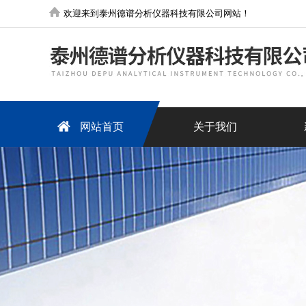
欢迎来到泰州德谱分析仪器科技有限公司网站！
网站首页
关于我们