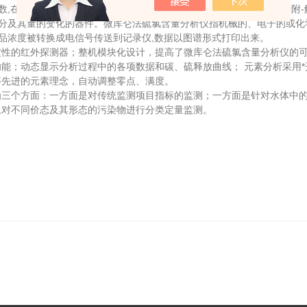
数,在两相中作相对运动时,
微库仑法硫氯含量分析仪
经过反复多次的吸附-
组分及其量的变化的器件。微库仑法硫氯含量分析仪指机械的、电子的或
样品浓度被转换成电信号传送到记录仪,数据以图谱形式打印出来。
的红外探测器；整机模块化设计，提高了微库仑法硫氯含量分析仪的可
能；动态显示分析过程中的各项数据和碳、硫释放曲线； 元素分析采用
等先进的元素理念，自动调整零点、满度。
个方面：一方面是对传统监测项目指标的监测；一方面是针对水体中的
上对不同价态及其形态的污染物进行分类定量监测。