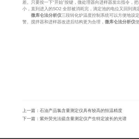
差。只要按一下“开始”按键，微处理器向进样器发出指令，
小，直到进入的SO2 全部被消耗完，滴定池的电位又回到
微库仑法分析仪
三段转化炉温度控制系统可以方便地设
警。搅拌器和进样器改进后结构更为合理，
微库仑法分析仪
上一篇：
石油产品氯含量测定仪具有较高的恒温精度
下一篇：
紫外荧光法硫含量测定仪产生特定波长的光谱