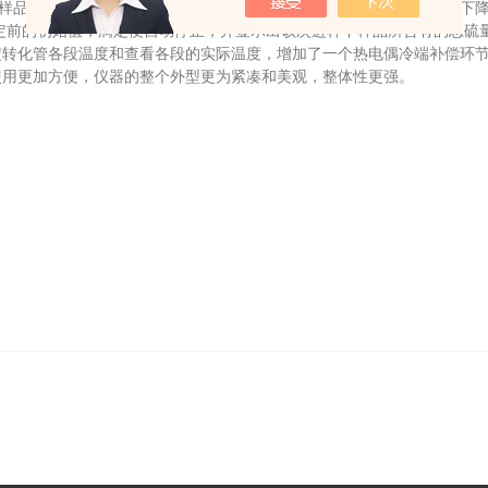
把样品渐渐注入转化炉，随着样品中的SO2 进入滴定池，滴定池的电位
滴定前的初始值，滴定便自动停止，并显示出该次进样中样品所含有的总硫量
定转化管各段温度和查看各段的实际温度，增加了一个热电偶冷端补偿环
使用更加方便，仪器的整个外型更为紧凑和美观，整体性更强。