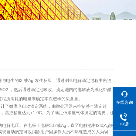
电生的I3-或Ag-发生反应，通过测量电解滴定过程中所消
SO2 ，然后通过滴定池吸收。滴定池内的电解液为碘化钾醋
过程所消耗的电量来确定本次进样的硫含量。
在线咨询
设计了微库仑自动滴定系统，由微处理器来控制整个滴定过
温控精度达到±1 0C。为了满足低浓度气体测定的需要，还
电话
解电压。在电极上电解出I2或Ag，直至电解池中I2或Ag恢
实现自动滴定可以消除用户因操作人员不熟练造成的人为误