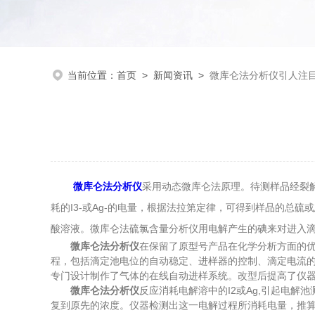
当前位置：
首页
>
新闻资讯
>
微库仑法分析仪引人注
微库仑法分析仪
采用动态微库仑法原理。待测样品经裂解
耗的I3-或Ag-的电量，根据法拉第定律，可得到样品的总
酸溶液。微库仑法硫氯含量分析仪用电解产生的碘来对进入滴
微库仑法分析仪
在保留了原型号产品在化学分析方面的
程，包括滴定池电位的自动稳定、进样器的控制、滴定电流的
专门设计制作了气体的在线自动进样系统。改型后提高了仪
微库仑法分析仪
反应消耗电解溶中的I2或Ag,引起电解
复到原先的浓度。仪器检测出这一电解过程所消耗电量，推算出