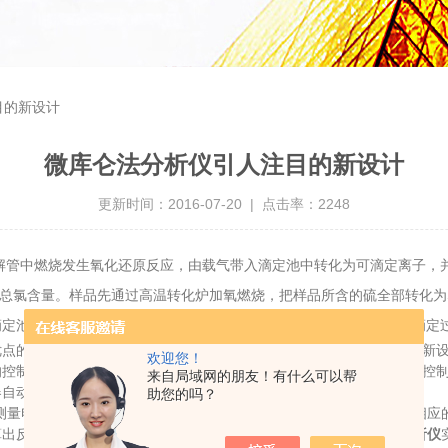
目的新设计
微库仑法分析仪引人注目的新设计
更新时间：2016-07-20 | 点击率：2248
管中燃烧发生氧化还原反应，由载气带入滴定池中转化为可滴定离子，并与
硫或总氯含量。样品先通过高温转化炉加氧燃烧，把样品所含的硫全部转化为
定池的SO2 进行微库仑滴定。用电位法控制滴定的终点，计算整个滴定
优点的基础上对主机的进样器、搅拌器等作了重大改进，引人注目的是新
欢迎您！
控制和滴定电量的积分和显示等。三段转化炉的温度也采用微处理器控制，
来自局域网的朋友！有什么可以帮
器自动化程度和高新技术含量，同时仪器外观也有很大的改进。
助您的吗？
池测量电极电位的变化，仪器检测出这一变化并给电解池电解电极一个相应的电
反应消耗的I2或Ag的量，从而得到样品中CL的浓度。
微库仑法分析仪