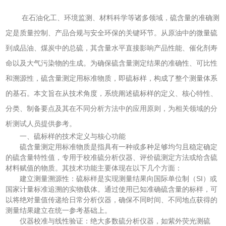
在石油化工、环境监测、材料科学等诸多领域，硫含量的准确测
定是质量控制、产品合规与安全环保的关键环节。从原油中的微量硫
到成品油、煤炭中的总硫，其含量水平直接影响产品性能、催化剂寿
命以及大气污染物的生成。为确保硫含量测定结果的准确性、可比性
和溯源性，硫含量测定用标准物质，即硫标样，构成了整个测量体系
的基石。本文旨在从技术角度，系统阐述硫标样的定义、核心特性、
分类、制备要点及其在不同分析方法中的应用原则，为相关领域的分
析测试人员提供参考。
一、硫标样的技术定义与核心功能
硫含量测定用标准物质是指具有一种或多种足够均匀且稳定确定
的硫含量特性值，专用于校准硫分析仪器、评价硫测定方法或给含硫
材料赋值的物质。其技术功能主要体现在以下几个方面：
建立测量溯源性：硫标样是实现测量结果向国际单位制（SI）或
国家计量标准追溯的实物载体。通过使用已知准确硫含量的标样，可
以将绝对量值传递给日常分析仪器，确保不同时间、不同地点获得的
测量结果建立在统一参考基础上。
仪器校准与线性验证：绝大多数硫分析仪器，如紫外荧光测硫