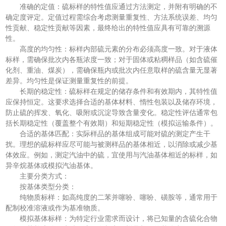
准确的定值：硫标样的特性值应通过方法测定，并附有明确的不
确定度评定。定值过程需综合考虑测量重复性、方法系统误差、均匀
性贡献、稳定性贡献等因素，最终给出的特性值应具有可靠的溯源
性。
高度的均匀性：标样内部硫元素的分布必须高度一致。对于液体
标样，需确保批次内各瓶浓度一致；对于固体或粘稠样品（如含硫催
化剂、重油、煤炭），需确保瓶内或批次内任意取样的硫含量无显著
差异。均匀性是保证测量重复性的前提。
长期的稳定性：硫标样在规定的储存条件和有效期内，其特性值
应保持恒定。这要求选择合适的基体材料、惰性包装以及储存环境，
防止硫的挥发、氧化、吸附或沉淀导致含量变化。稳定性评估通常包
括长期稳定性（覆盖整个有效期）和短期稳定性（模拟运输条件）。
合适的基体匹配：实际样品的基体组成可能对硫的测定产生干
扰。理想的硫标样应尽可能与被测样品的基体相近，以消除或减少基
体效应。例如，测定汽油中的硫，宜使用与汽油基体相近的标样，如
异辛烷基体或模拟汽油基体。
主要分类方式：
按基体类型分类：
纯物质标样：如高纯度的二苯并噻吩、噻吩、磺胺等，通常用于
配制校准溶液或作为基准物质。
模拟基体标样：为特定行业需求而设计，将已知量的含硫化合物