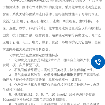
于检测液体、固体或气体样品中的氮含量。采用化学发光法测定总氮
含量，系统关键部位采用进口器件，使得整机性能有了可靠的保证。
仪器广泛应 用于石油及石油化工、进出口商品检验、生物制药、环
保、卫生、教学、科研等部门。化学发光法氮含量测定仪具有线性范
围宽、抗干扰能力强、操作简便、结果稳定可靠等突出优点，可广泛
应用于石油、化工、电力、煤炭、食品、环境保护及其它领域，是目
前国内外较为先进的氮分析仪器。
化学发光法氮含量测定仪性能特点：
1、化学发光定氮仪是高新技术产品，拥有自主知识产权，获得
发明一项，实用新型三项。
2、石英裂解管采用进口高纯度石英材质，降低积碳的产生。
3、尾气臭氧破坏装置，
化学发光法氮含量测定仪
采用高温裂解
物理方法替代传统活性碳吸附，臭氧分解充分，速度快。
4、化学发光法氮含量测定仪的单点校正和多点校正结合，自动
生成校正曲线。
5、低浓度曲线1、3、5、7、10（mg/L）线性关系区分度高，
10ppm以下样品检测结果与进口仪器相媲美。
6、选用质量流量计，计算机控制，流量输入稳定，降低流量波